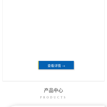
产、销售于一体的现代化制动器制造企
业。公司注册商标：”安控“牌 公司专注于
工业及港口机械设备制动领域，公司自主
开发由SMS智能制动器、电动防风拉索、
自动防风拉索，一键锚定、二合一轮边制
动器等，公司并获得多项国家级发明专
利，产品广泛应用于港口机械、起重机
械、核电、水工、冶金等，以卓越品质和
创新技术赢得国内外客户信赖。
查看详情 →
产品中心
PRODUCTS