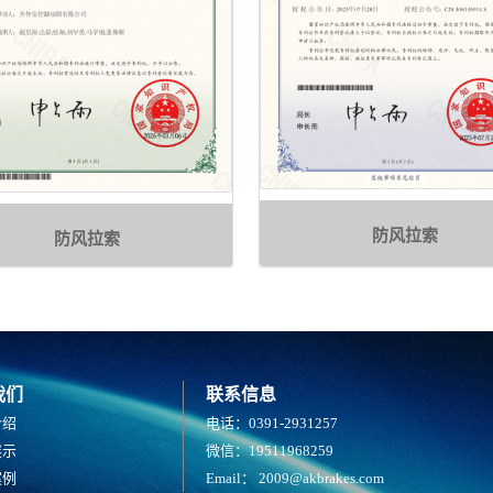
防风拉索
防风拉索
我们
联系信息
介绍
电话：0391-2931257
展示
微信：19511968259
案例
Email：
2009@akbrakes.com