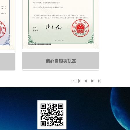
偏心自锁夹轨器
1/1