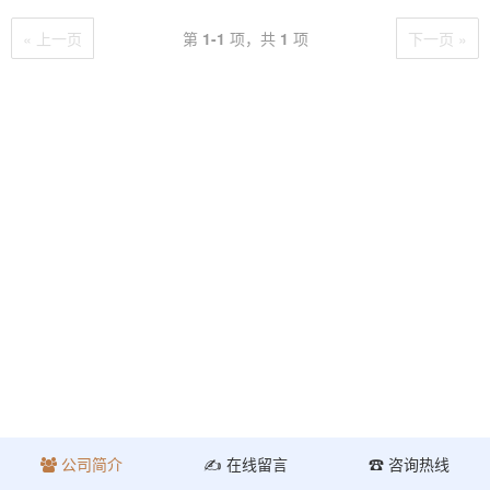
« 上一页
第
1-1
项，共
1
项
下一页 »
公司简介
✍ 在线留言
☎ 咨询热线